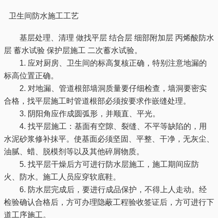
卫生间防水施工工艺
基层处理、清理 做找平层 结合层 细部附加层 丙烯酸防水
层 蓄水试验 保护层施工 二次蓄水试验。
1. 应对厨房、卫生间的标高复核正确，特别注意地漏的
标高位置正确。
2. 对地漏、管道根部墙洞质量要仔细检查，墙洞要密实
合格，找平层施工时管道根部必须按要求作嵌缝处理。
3. 阴阳角应作成圆弧形，并顺直、平光。
4. 找平层施工：基面有空隙、裂缝、不平等缺陷的，用
水泥砂浆修补抹平。使基面必须坚固、平整、干净，无灰尘、
油腻、蜡、脱模剂等以及其他碎屑物质。
5. 找平层干燥后方可进行防水层施工，施工期间应防
火、防水。施工人员应穿软底鞋。
6. 防水层完成后，要进行成品保护，不得上人走动。经
检验确认合格后，方可办理隐蔽工程验收签证后，方可进行下
道工序施工。