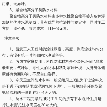
污染、无异味。
3、聚合物高分子类防水材料
聚合物高分子类防水材料由多种水性聚合物再掺入各种添
加剂的优质水泥制成，具有优异的抗渗性与稳定性，同时施工
方便、造价低、节约成本，且环保无毒。
注意事项
1、留意工人工程时的涂抹厚度，高度，到底涂抹均匀分
布，有没有第一时间做闭水测试等等。
2、考虑在家庭使用，所以防水材料是否绿色环保也非常
最重要，气味浓、毒性大的防水材料对家居环境、人身身体健
康都有负面影响，不应自由选择。
3、今天卫生间防水材料一般必须刷上3遍,为了让涂料充
份干透,不想在阴雨或湿润气候下进行。一般单组分环保型聚
氨酯涂料的干透期在3～4天大约。
4、防水工程完毕后,要将卫生间的所有下水道挡住,并进
行注水测试,注水高度在20kg大约。