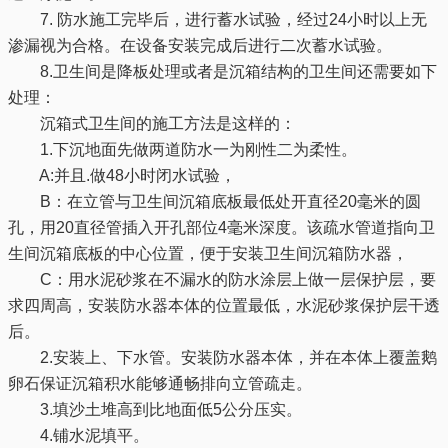
7. 防水施工完毕后，进行蓄水试验，经过24小时以上无
渗漏视为合格。在设备安装完成后进行二次蓄水试验。
8.卫生间是降板处理或者是沉箱结构的卫生间还需要如下
处理：
沉箱式卫生间的施工方法是这样的：
1.下沉地面先做两道防水一为刚性二为柔性。
A:并且.做48小时闭水试验，
B：在立管与卫生间沉箱底板最低处开直径20毫米的圆
孔，用20直径管插入开孔部位4毫米深度。该疏水管道指向卫
生间沉箱底板的中心位置，便于安装卫生间沉箱防水器，
C：用水泥砂浆在不漏水的防水涂层上做一层保护层，要
求四周高，安装防水器本体的位置最低，水泥砂浆保护层干透
后。
2.安装上、下水管。安装防水器本体，并在本体上覆盖鹅
卵石保证沉箱积水能够通畅排向立管疏走。
3.填沙土堆高到比地面低5公分压实。
4.铺水泥填平。